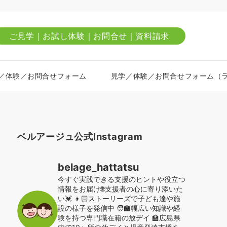
ご見学｜お試し体験｜お問合せ｜資料請求
／体験／お問合せフォーム
見学／体験／お問合せフォーム（
ベルアージュ公式Instagram
belage_hattatsu
今すぐ実践できる支援のヒントや役立つ
情報をお届け🌐支援者の心に寄り添いた
い💓
👦🏻ストーリーズで子ども達や施
設の様子を発信中
🧑‍🏫幅広い知識や経
験を持つ専門職在籍の放デイ
🏫広島県