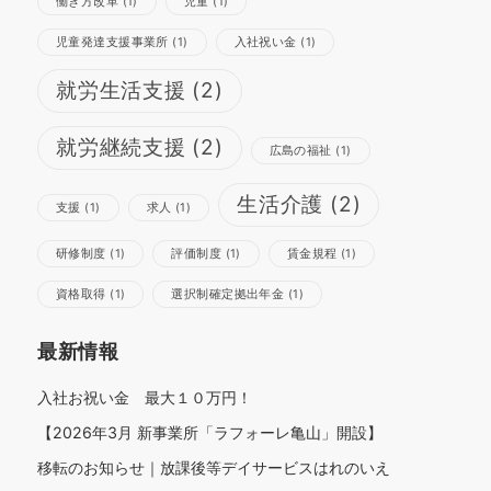
働き方改革
(1)
児童
(1)
児童発達支援事業所
(1)
入社祝い金
(1)
就労生活支援
(2)
さらに読み込む
Instagram でフォロー
就労継続支援
(2)
広島の福祉
(1)
生活介護
(2)
支援
(1)
求人
(1)
研修制度
(1)
評価制度
(1)
賃金規程
(1)
資格取得
(1)
選択制確定拠出年金
(1)
最新情報
入社お祝い金 最大１０万円！
【2026年3月 新事業所「ラフォーレ亀山」開設】
移転のお知らせ｜放課後等デイサービスはれのいえ