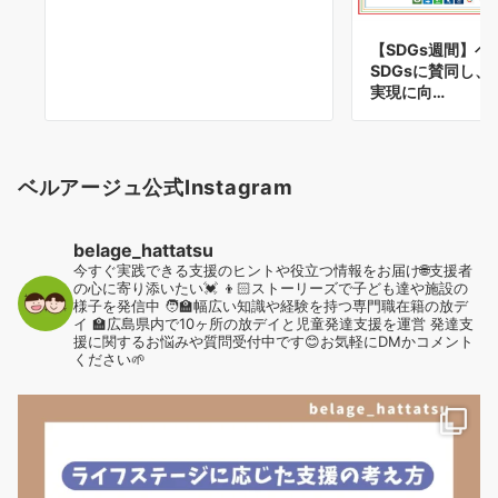
【SDGs週間】
SDGsに賛同し
実現に向…
ベルアージュ公式Instagram
belage_hattatsu
今すぐ実践できる支援のヒントや役立つ情報をお届け🌐支援者
の心に寄り添いたい💓
👦🏻ストーリーズで子ども達や施設の
様子を発信中
🧑‍🏫幅広い知識や経験を持つ専門職在籍の放デ
イ
🏫広島県内で10ヶ所の放デイと児童発達支援を運営
発達支
援に関するお悩みや質問受付中です😊お気軽にDMかコメント
ください🌱