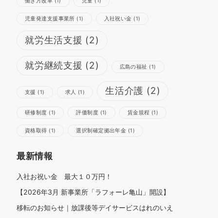
働き方改革
(1)
児童
(1)
児童発達支援事業所
(1)
入社祝い金
(1)
就労生活支援
(2)
さらに読み込む
Instagram でフォロー
就労継続支援
(2)
広島の福祉
(1)
生活介護
(2)
支援
(1)
求人
(1)
研修制度
(1)
評価制度
(1)
賃金規程
(1)
資格取得
(1)
選択制確定拠出年金
(1)
最新情報
入社お祝い金 最大１０万円！
【2026年3月 新事業所「ラフォーレ亀山」開設】
移転のお知らせ｜放課後等デイサービスはれのいえ