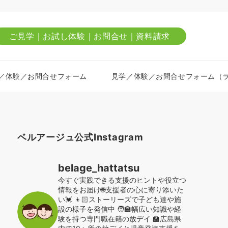
ご見学｜お試し体験｜お問合せ｜資料請求
／体験／お問合せフォーム
見学／体験／お問合せフォーム（
ベルアージュ公式Instagram
belage_hattatsu
今すぐ実践できる支援のヒントや役立つ
情報をお届け🌐支援者の心に寄り添いた
い💓
👦🏻ストーリーズで子ども達や施
設の様子を発信中
🧑‍🏫幅広い知識や経
験を持つ専門職在籍の放デイ
🏫広島県