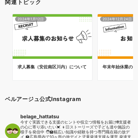
関連トピック
ン
2024年1月12日
2024年12月24日
求人募集（安佐南区川内）について
年末年始休業のお
ベルアージュ公式Instagram
belage_hattatsu
今すぐ実践できる支援のヒントや役立つ情報をお届け🌐支援者
の心に寄り添いたい💓
👦🏻ストーリーズで子ども達や施設の
様子を発信中
🧑‍🏫幅広い知識や経験を持つ専門職在籍の放デ
イ
🏫広島県内で10ヶ所の放デイと児童発達支援を運営
発達支