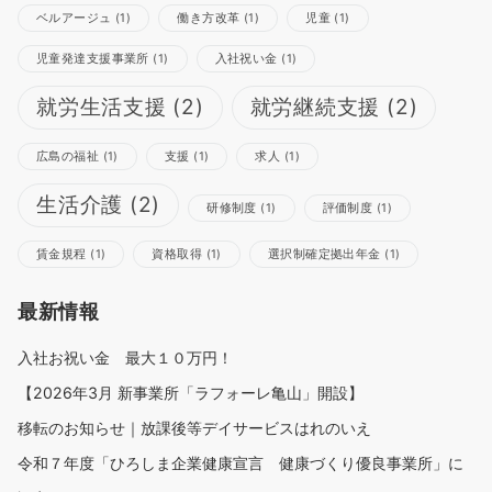
ベルアージュ
(1)
働き方改革
(1)
児童
(1)
児童発達支援事業所
(1)
入社祝い金
(1)
就労生活支援
(2)
就労継続支援
(2)
広島の福祉
(1)
支援
(1)
求人
(1)
生活介護
(2)
研修制度
(1)
評価制度
(1)
賃金規程
(1)
資格取得
(1)
選択制確定拠出年金
(1)
最新情報
入社お祝い金 最大１０万円！
【2026年3月 新事業所「ラフォーレ亀山」開設】
移転のお知らせ｜放課後等デイサービスはれのいえ
令和７年度「ひろしま企業健康宣言 健康づくり優良事業所」に