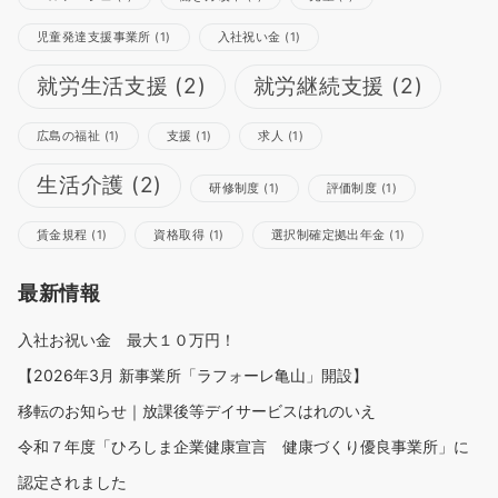
児童発達支援事業所
(1)
入社祝い金
(1)
就労生活支援
(2)
就労継続支援
(2)
広島の福祉
(1)
支援
(1)
求人
(1)
生活介護
(2)
研修制度
(1)
評価制度
(1)
賃金規程
(1)
資格取得
(1)
選択制確定拠出年金
(1)
最新情報
入社お祝い金 最大１０万円！
【2026年3月 新事業所「ラフォーレ亀山」開設】
移転のお知らせ｜放課後等デイサービスはれのいえ
令和７年度「ひろしま企業健康宣言 健康づくり優良事業所」に
認定されました