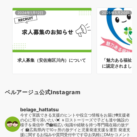
2024年1月12日
2025年5月20日
求人募集（安佐南区川内）について
「魅力ある福祉・
に認定されました
ベルアージュ公式Instagram
belage_hattatsu
今すぐ実践できる支援のヒントや役立つ情報をお届け🌐支援者
の心に寄り添いたい💓
👦🏻ストーリーズで子ども達や施設の
様子を発信中
🧑‍🏫幅広い知識や経験を持つ専門職在籍の放デ
イ
🏫広島県内で10ヶ所の放デイと児童発達支援を運営
発達支
援に関するお悩みや質問受付中です😊お気軽にDMかコメント