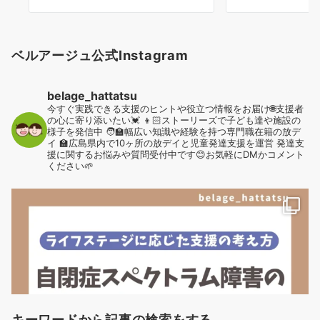
ベルアージュ公式Instagram
belage_hattatsu
今すぐ実践できる支援のヒントや役立つ情報をお届け🌐支援者
の心に寄り添いたい💓
👦🏻ストーリーズで子ども達や施設の
様子を発信中
🧑‍🏫幅広い知識や経験を持つ専門職在籍の放デ
イ
🏫広島県内で10ヶ所の放デイと児童発達支援を運営
発達支
援に関するお悩みや質問受付中です😊お気軽にDMかコメント
ください🌱
キーワードから記事の検索をする