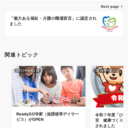
Next page
ビ
ゲ
「魅力ある福祉・介護の職場宣言」に認定され
ました
ー
シ
ョ
関連トピック
ン
2021年6月2日
2025年9月2日
ReadyGO寺家（放課後等デイサー
令和７年度「ひろ
ビス）がOPEN
言 健康づくり優
されました