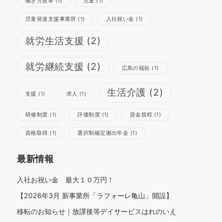
働き方改革
(1)
児童
(1)
児童発達支援事業所
(1)
入社祝い金
(1)
就労生活支援
(2)
さらに読み込む
Instagram でフォロー
就労継続支援
(2)
広島の福祉
(1)
生活介護
(2)
支援
(1)
求人
(1)
研修制度
(1)
評価制度
(1)
賃金規程
(1)
資格取得
(1)
選択制確定拠出年金
(1)
最新情報
入社お祝い金 最大１０万円！
【2026年3月 新事業所「ラフォーレ亀山」開設】
移転のお知らせ｜放課後等デイサービスはれのいえ