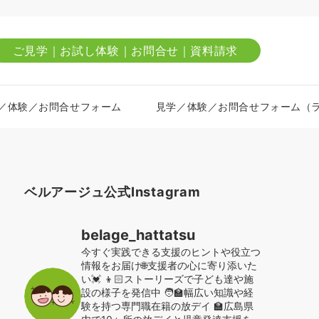
ご見学｜お試し体験｜お問合せ｜資料請求
／体験／お問合せフォーム
見学／体験／お問合せフォーム（
ベルアージュ公式Instagram
belage_hattatsu
今すぐ実践できる支援のヒントや役立つ
情報をお届け🌐支援者の心に寄り添いた
い💓
👦🏻ストーリーズで子ども達や施
設の様子を発信中
🧑‍🏫幅広い知識や経
験を持つ専門職在籍の放デイ
🏫広島県