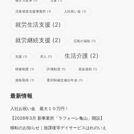
働き方改革
(1)
児童
(1)
児童発達支援事業所
(1)
入社祝い金
(1)
就労生活支援
(2)
さらに読み込む
Instagram でフォロー
就労継続支援
(2)
広島の福祉
(1)
生活介護
(2)
支援
(1)
求人
(1)
研修制度
(1)
評価制度
(1)
賃金規程
(1)
資格取得
(1)
選択制確定拠出年金
(1)
最新情報
入社お祝い金 最大１０万円！
【2026年3月 新事業所「ラフォーレ亀山」開設】
移転のお知らせ｜放課後等デイサービスはれのいえ