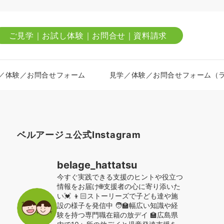
ご見学｜お試し体験｜お問合せ｜資料請求
／体験／お問合せフォーム
見学／体験／お問合せフォーム（
ベルアージュ公式Instagram
belage_hattatsu
今すぐ実践できる支援のヒントや役立つ
情報をお届け🌐支援者の心に寄り添いた
い💓
👦🏻ストーリーズで子ども達や施
設の様子を発信中
🧑‍🏫幅広い知識や経
験を持つ専門職在籍の放デイ
🏫広島県