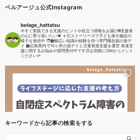
ベルアージュ公式Instagram
belage_hattatsu
今すぐ実践できる支援のヒントや役立つ情報をお届け🌐支援者
の心に寄り添いたい💓
👦🏻ストーリーズで子ども達や施設の
様子を発信中
🧑‍🏫幅広い知識や経験を持つ専門職在籍の放デ
イ
🏫広島県内で10ヶ所の放デイと児童発達支援を運営
発達支
援に関するお悩みや質問受付中です😊お気軽にDMかコメント
ください🌱
キーワードから記事の検索をする